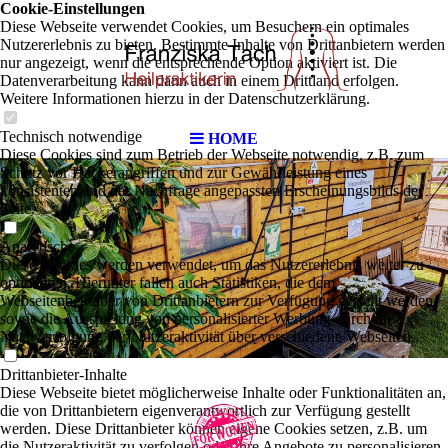
Cookie-Einstellungen
Diese Webseite verwendet Cookies, um Besuchern ein optimales
Nutzererlebnis zu bieten. Bestimmte Inhalte von Drittanbietern werden
nur angezeigt, wenn die entsprechende Option aktiviert ist. Die
Datenverarbeitung kann dann auch in einem Drittland erfolgen.
Weitere Informationen hierzu in der Datenschutzerklärung.
Technisch notwendige
HOME
Diese Cookies sind zum Betrieb der Webseite notwendig, z.B. zum
Schutz vor Hackerangriffen und zur Gewährleistung eines
konsistenten und der Nachfrage angepassten Erscheinungsbilds der
Seite.
Analytische
Diese Cookies werden verwendet, um das Nutzererlebnis weiter zu
optimieren. Hierunter fallen auch Statistiken, die dem
Webseitenbetreiber von Drittanbietern zur Verfügung gestellt werden,
sowie die Ausspielung von personalisierter Werbung durch die
Nachverfolgung der Nutzeraktivität über verschiedene Webseiten.
Drittanbieter-Inhalte
Diese Webseite bietet möglicherweise Inhalte oder Funktionalitäten an,
die von Drittanbietern eigenverantwortlich zur Verfügung gestellt
werden. Diese Drittanbieter können eigene Cookies setzen, z.B. um
die Nutzeraktivität zu verfolgen oder ihre Angebote zu personalisieren