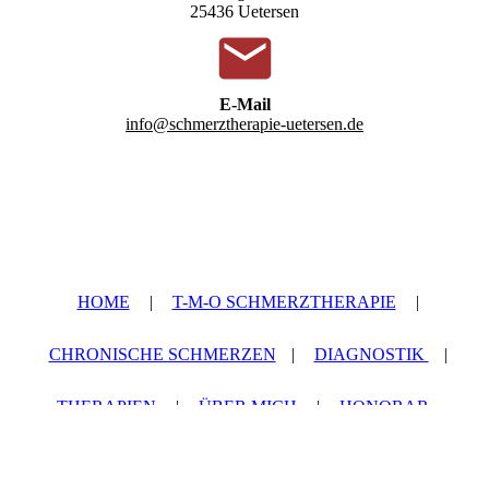
25436 Uetersen
E-Mail
info@schmerztherapie-uetersen.de
HOME
|
T-M-O SCHMERZTHERAPIE
|
CHRONISCHE SCHMERZEN
|
DIAGNOSTIK
|
THERAPIEN
|
ÜBER MICH
|
HONORAR
|
IMPRESSUM
|
DATENSCHUTZ
|
AGB
|